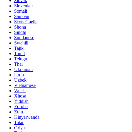
Slovak
Slovenian
Somali
Samoan
Scots Gaelic
Shona
Sindhi
Sundanese
Swahili
Tajik
Tamil
Telugu
Thai
Ukrainian
Urdu
Uzbek
Vietnamese
Welsh
Xhosa
Yiddish
Yoruba
Zulu
Kinyarwanda
Tatar
Oriya