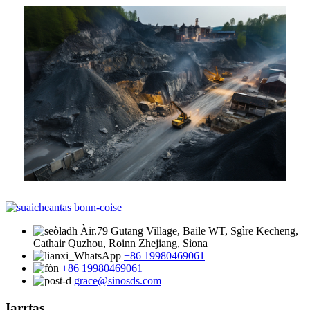
Àir.79 Gutang Village, Baile WT, Sgìre Kecheng,
Cathair Quzhou, Roinn Zhejiang, Sìona
+86 19980469061
+86 19980469061
grace@sinosds.com
Iarrtas