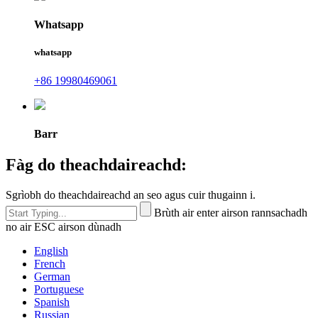
Whatsapp
whatsapp
+86 19980469061
Barr
Fàg do theachdaireachd:
Sgrìobh do theachdaireachd an seo agus cuir thugainn i.
Brùth air enter airson rannsachadh
no air ESC airson dùnadh
English
French
German
Portuguese
Spanish
Russian