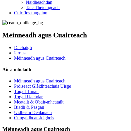
Naidheachdan
Taic Theicnigeach
Cuir fios thugainn
Mèinneadh agus Cuairteach
Dachaigh
Iarrtas
Mèinneadh agus Cuairteach
Air a mholadh
Mèinneadh agus Cuairteach
Pròiseact Glèidhteachais Uisge
Togail Tunail
Togail Uachdar
Meatailt & Obair-mheatailt
Biadh & Pasgan
Uidheam Dealanach
Cungaidhean-leigheis
Mèinneadh agus Cuairteach