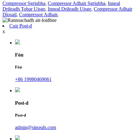
Compressor Sgriubha
,
Compressor Adhair Sgriubha
,
Inneal
Drileadh Tobar Uisge
,
Inneal Drileadh Uisge
,
Compressor Adhair
Dìosail
,
Compressor Adhair
,
Cuir Post-d
x
Fòn
Fòn
+86 19980469061
Post-d
Post-d
admin@sinosds.com