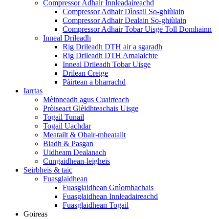
Compressor Adhair Innleadaireachd
Compressor Adhair Dìosail So-ghiùlain
Compressor Adhair Dealain So-ghiùlain
Compressor Adhair Tobar Uisge Toll Domhainn
Inneal Drileadh
Rig Drileadh DTH air a sgaradh
Rig Drileadh DTH Amalaichte
Inneal Drileadh Tobar Uisge
Drilean Creige
Pàirtean a bharrachd
Iarrtas
Mèinneadh agus Cuairteach
Pròiseact Glèidhteachais Uisge
Togail Tunail
Togail Uachdar
Meatailt & Obair-mheatailt
Biadh & Pasgan
Uidheam Dealanach
Cungaidhean-leigheis
Seirbheis & taic
Fuasglaidhean
Fuasglaidhean Gnìomhachais
Fuasglaidhean Innleadaireachd
Fuasglaidhean Togail
Goireas