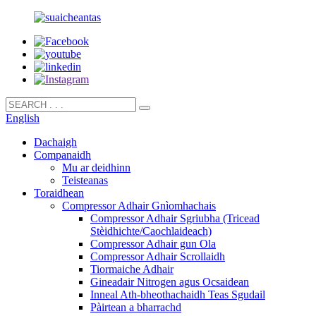
English
Dachaigh
Companaidh
Mu ar deidhinn
Teisteanas
Toraidhean
Compressor Adhair Gnìomhachais
Compressor Adhair Sgriubha (Tricead
Stèidhichte/Caochlaideach)
Compressor Adhair gun Ola
Compressor Adhair Scrollaidh
Tiormaiche Adhair
Gineadair Nitrogen agus Ocsaidean
Inneal Ath-bheothachaidh Teas Sgudail
Pàirtean a bharrachd