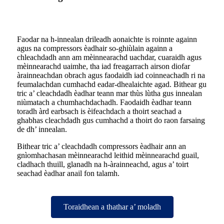
Faodar na h-innealan drileadh aonaichte is roinnte againn
agus na compressors èadhair so-ghiùlain againn a
chleachdadh ann am mèinnearachd uachdar, cuaraidh agus
mèinnearachd uaimhe, tha iad freagarrach airson diofar
àrainneachdan obrach agus faodaidh iad coinneachadh ri na
feumalachdan cumhachd eadar-dhealaichte agad. Bithear gu
tric a’ cleachdadh èadhar teann mar thùs lùtha gus innealan
niùmatach a chumhachdachadh. Faodaidh èadhar teann
toradh àrd earbsach is èifeachdach a thoirt seachad a
ghabhas cleachdadh gus cumhachd a thoirt do raon farsaing
de dh’ innealan.
Bithear tric a’ cleachdadh compressors èadhair ann an
gnìomhachasan mèinnearachd leithid mèinnearachd guail,
cladhach thuill, glanadh na h-àrainneachd, agus a’ toirt
seachad èadhar anail fon talamh.
Toraidhean a thathar a’ moladh