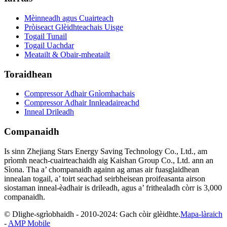
Mèinneadh agus Cuairteach
Pròiseact Glèidhteachais Uisge
Togail Tunail
Togail Uachdar
Meatailt & Obair-mheatailt
Toraidhean
Compressor Adhair Gnìomhachais
Compressor Adhair Innleadaireachd
Inneal Drileadh
Companaidh
Is sinn Zhejiang Stars Energy Saving Technology Co., Ltd., am
prìomh neach-cuairteachaidh aig Kaishan Group Co., Ltd. ann an
Sìona. Tha a’ chompanaidh againn ag amas air fuasglaidhean
innealan togail, a’ toirt seachad seirbheisean proifeasanta airson
siostaman inneal-èadhair is drileadh, agus a’ frithealadh còrr is 3,000
companaidh.
© Dlighe-sgrìobhaidh - 2010-2024: Gach còir glèidhte.
Mapa-làraich
-
AMP Mobile